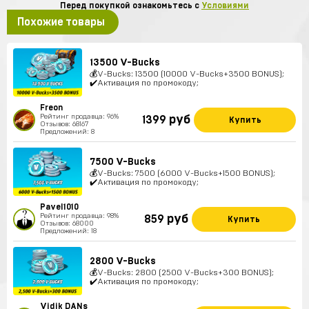
Перед покупкой ознакомьтесь с
Условиями
Похожие товары
13500 V-Bucks
💰V-Bucks: 13500 (10000 V-Bucks+3500 BONUS);
✔️Активация по промокоду;
Freon
Рейтинг продавца: 96%
руб
1399
Купить
Отзывов: 68167
Предложений: 8
7500 V-Bucks
💰V-Bucks: 7500 (6000 V-Bucks+1500 BONUS);
✔️Активация по промокоду;
Pavel1010
Рейтинг продавца: 98%
руб
859
Купить
Отзывов: 68000
Предложений: 18
2800 V-Bucks
💰V-Bucks: 2800 (2500 V-Bucks+300 BONUS);
✔️Активация по промокоду;
Vidik DANs