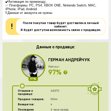
✔️Активация по промокоду;
✅ Платформы: PC, PS4, XBOX ONE, Nintendo Switch, MAC,
IPhone, IPad, Android
❗️ Данные от аккаунта не нужны
После покупки товар будет доставлен в личный
!
кабинет.
И будет доступна возможность связи с продавцом.
Данные о продавце:
ГЕРМАН АНДРЕЙЧУК
Рейтинг:
97%
?
97%
Отзывов о
68073
продавце:
Продано товаров:
13044
Возвратов:
4
Последняя
2 часа назад