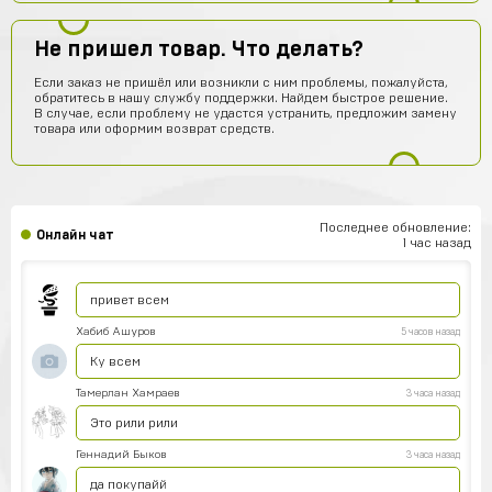
Vladimir Shumskiy
9 часов назад
Классный сайт и товары!
Не пришел товар. Что делать?
Даниил Смирнов
9 часов назад
Если заказ не пришёл или возникли с ним проблемы, пожалуйста,
обратитесь в нашу службу поддержки. Найдем быстрое решение.
Как пополнить боланс
В случае, если проблему не удастся устранить, предложим замену
товара или оформим возврат средств.
Rimma Margaryan
8 часов назад
Там с верху есть твой акк в левом верхнем углу и
там у тебя 0 рублей на них нажимай и всё
Саша Соколов
6 часов назад
Последнее обновление:
Онлайн чат
Нет магаз не кидает все клево
1 час назад
ksgs
6 часов назад
привет всем
Хабиб Ашуров
5 часов назад
Ку всем
Тамерлан Хамраев
3 часа назад
Это рили рили
Геннадий Быков
3 часа назад
да покупайй