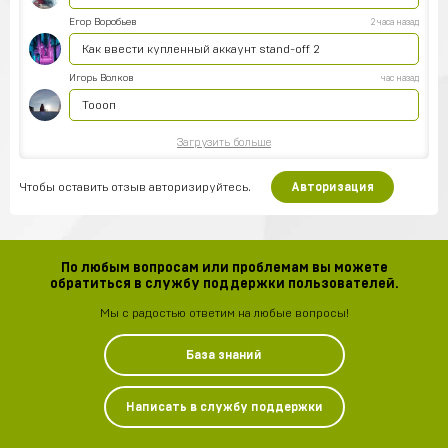
Егор Воробьев
2 часа назад
Как ввести купленный аккаунт stand-off 2
Игорь Волков
час назад
Тоооп
Загрузить больше
Чтобы оставить отзыв авторизируйтесь.
Авторизация
По любым вопросам или проблемам вы можете
обратиться в службу поддержки пользователей.
Мы с радостью ответим на любые вопросы!
База знаний
Написать в службу поддержки