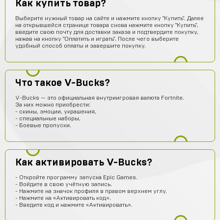
Как купить товар?
Лёша Бикметов
15 часов назад
привет ЕСЛИ МЫ ВИДЕТЕ МЕНЯ ТО ЭТО НЕ БОТ
Выберите нужный товар на сайте и нажмите кнопку "Купить". Далее
на открывшейся странице товара снова нажмите кнопку "Купить",
введите свою почту для доставки заказа и подтвердите покупку,
Pizdavam
14 часов назад
нажав на кнопку "Оплатить и играть". После чего выберите
TOP
удобный способ оплаты и завершите покупку.
Альбина Хамадишина
12 часов назад
Помогите пж я ввёл не правильный эмаил но за аккаунт
уже заплатил подскажите что делать?
Что такое V-Bucks?
Техническая поддержка
12 часов назад
V-Bucks — это официальная внутриигровая валюта Fortnite.
За них можно приобрести:
Обратитесь к нам в поддержку по контактам,
- скины, эмоции, украшения,
представленным на сайте. Вам обязательно
- специальные наборы,
помогут получить заказ.
- Боевые пропуски.
Егор Карачев
11 часов назад
ЕК
Топ сайт!
Как активировать V-Bucks?
Илья Чупраков
11 часов назад
Подскажите как решить проблему с оплатой через
- Откройте программу запуска Epic Games.
телефон, вечная загрузка
- Войдите в свою учётную запись.
- Нажмите на значок профиля в правом верхнем углу.
Артём Пащенко
10 часов назад
- Нажмите на «Активировать код».
- Введите код и нажмите «Активировать».
Топ