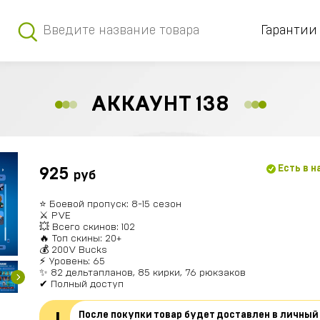
Гарантии
АККАУНТ 138
Есть в 
925
руб
⭐️ Боевой пропуск: 8-15 сезон
⚔️ PVE
💥 Всего скинов: 102
🔥 Топ скины: 20+
💰 200V Bucks
⚡ Уровень: 65
✨ 82 дельтапланов, 85 кирки, 76 рюкзаков
✔ Полный доступ
После покупки товар будет доставлен в личный