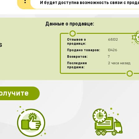
!
И будет доступна возможность связи с прод
Данные о продавце:
Отзывов о
68132
продавце:
S
Продано товаров:
13426
Возвратов:
7
Последняя
2 часа назад
продажа:
получите