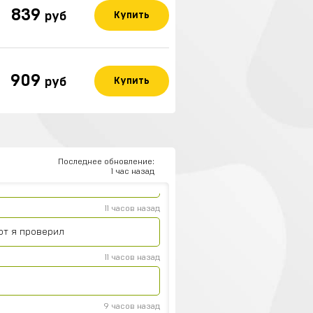
839
руб
Купить
15 часов назад
909
руб
Купить
ный аккаунт stand-off 2
14 часов назад
13 часов назад
Последнее обновление:
1 час назад
11 часов назад
ют я проверил
11 часов назад
9 часов назад