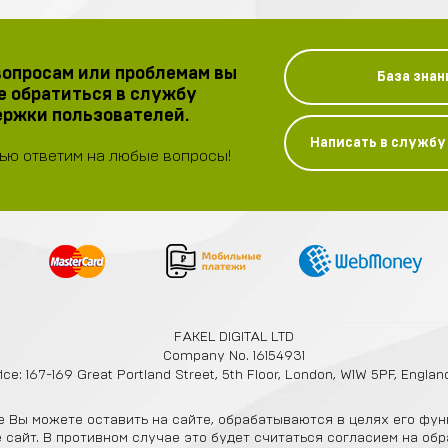
опросам или проблемам вы
База знан
 обратиться в службу
ржки пользователей.
Написать в служб
ью ответим на любые вопросы!
FAKEL DIGITAL LTD
Company No. 16154931
ice: 167-169 Great Portland Street, 5th Floor, London, W1W 5PF, Engla
 Вы можете оставить на сайте, обрабатываются в целях его фун
е сайт. В противном случае это будет считаться согласием на о