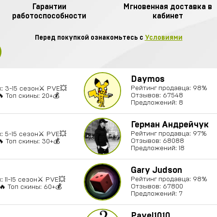
Гарантии
Мгновенная доставка в
работоспособности
кабинет
Перед покупкой ознакомьтесь с
Условиями
Daymos
Рейтинг продавца: 98%
: 3-15 сезон⚔️ PVE💥
Отзывов: 67548
 Топ скины: 20+💰
Предложений: 8
Герман Андрейчук
Рейтинг продавца: 97%
: 5-15 сезон⚔️ PVE💥
Отзывов: 68088
 Топ скины: 30+💰
Предложений: 18
Gary Judson
Рейтинг продавца: 98%
: 11-15 сезон⚔️ PVE💥
Отзывов: 67800
🔥 Топ скины: 60+💰
Предложений: 7
Pavel1010