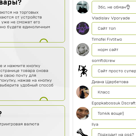
овары?
Збс, не обман👌
аются на торговых
ваются от устройств
Vladislav Vporyade
 уже не сможет его
нно будете единоличным
Сайт топ
Timofei Fivtitwo
норм сайт
somftdcrew
е и нажмите кнопку
 странице товара снова
Сайт просто супе
те свою почту для
покупку, нажав на кнопку
Диана Щербетова
о выберите удобный способ
Класс
Egopkabossuk Dscraft
?
Топ4ik воще!)
триигровая валюта
Ilya
Подходит на ps4?