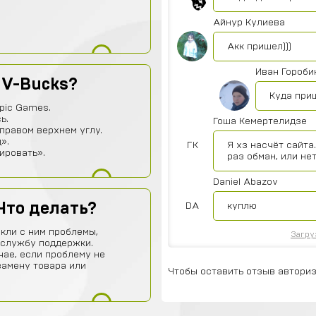
Айнур Кулиева
Акк пришел)))
Иван Гороби
 V-Bucks?
Куда при
pic Games.
ь.
Гоша Кемертелидзе
правом верхнем углу.
».
ГК
Я хз насчёт сайта
ировать».
раз обман, или не
Daniel Abazov
Что делать?
DA
куплю
кли с ним проблемы,
Загру
 службу поддержки.
чае, если проблему не
замену товара или
Чтобы оставить отзыв авториз