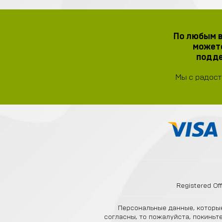
По любым в
можете
подде
Мы с радост
Registered Off
Персональные данные, которые
согласны, то пожалуйста, покиньт