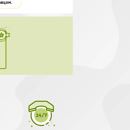
авцом.