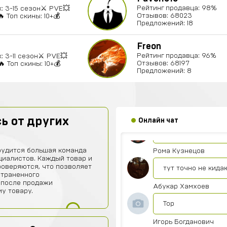
Рейтинг продавца: 98%
: 3-15 сезон⚔️ PVE💥
Отзывов: 68023
 Топ скины: 10+💰
Предложений: 18
Егор Воробьев
Freon
Рейтинг продавца: 96%
: 3-11 сезон⚔️ PVE💥
Как ввести куплен
Отзывов: 68197
 Топ скины: 10+💰
Предложений: 8
Игорь Волков
Тоооп
Артем Парков
ь от других
Онлайн чат
ПРИВЕТ
рудится большая команда
Рома Кузнецов
иалистов. Каждый товар и
роверяются, что позволяет
тут точно не кида
страненного
 после продажи
Абукар Хамхоев
у товару.
Top
Игорь Богданович