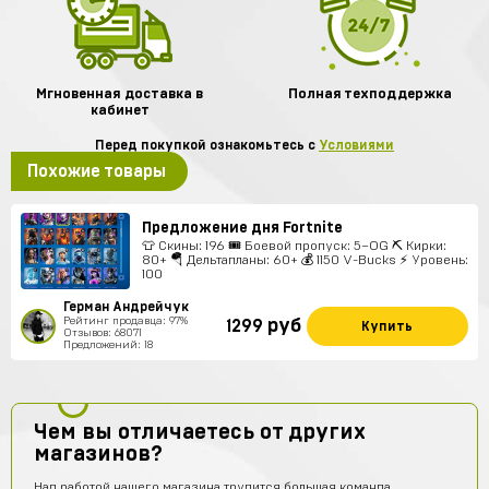
Мгновенная доставка в
Полная техподдержка
кабинет
Перед покупкой ознакомьтесь с
Условиями
Похожие товары
Предложение дня Fortnite
👕 Скины: 196 🎟 Боевой пропуск: 5–OG ⛏ Кирки:
80+ 🪂 Дельтапланы: 60+ 💰 1150 V-Bucks ⚡ Уровень:
100
Герман Андрейчук
Рейтинг продавца: 97%
руб
1299
Купить
Отзывов: 68071
Предложений: 18
Чем вы отличаетесь от других
магазинов?
Над работой нашего магазина трудится большая команда