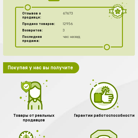
Отзывов о
67673
продавце:
Продано товаров:
12956
Возвратов:
3
Последняя
час назад
продажа:
Покупая у нас вы получите
Товары от реальных
Гарантии работоспособности
продавцов