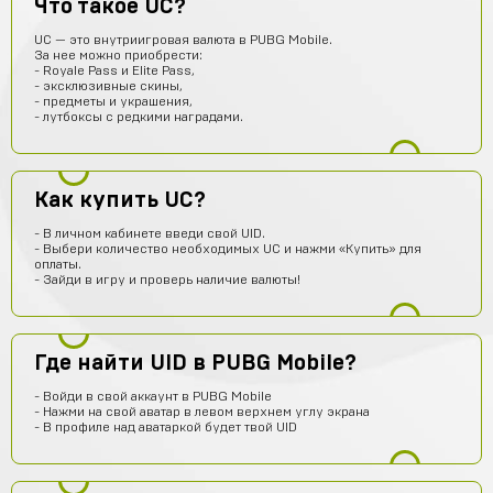
Что такое UC?
не на дешманском лол
UC — это внутриигровая валюта в PUBG Mobile.
Антон Трофимов
13 часов назад
За нее можно приобрести:
крута
- Royale Pass и Elite Pass,
- эксклюзивные скины,
- предметы и украшения,
Лёша Бикметов
12 часов назад
- лутбоксы с редкими наградами.
привет ЕСЛИ МЫ ВИДЕТЕ МЕНЯ ТО ЭТО НЕ БОТ
Pizdavam
11 часов назад
TOP
Как купить UC?
Альбина Хамадишина
10 часов назад
- В личном кабинете введи свой UID.
- Выбери количество необходимых UC и нажми «Купить» для
Помогите пж я ввёл не правильный эмаил но за аккаунт
оплаты.
уже заплатил подскажите что делать?
- Зайди в игру и проверь наличие валюты!
Техническая поддержка
10 часов назад
Обратитесь к нам в поддержку по контактам,
представленным на сайте. Вам обязательно
Где найти UID в PUBG Mobile?
помогут получить заказ.
Егор Карачев
9 часов назад
- Войди в свой аккаунт в PUBG Mobile
- Нажми на свой аватар в левом верхнем углу экрана
ЕК
Топ сайт!
- В профиле над аватаркой будет твой UID
Илья Чупраков
9 часов назад
Подскажите как решить проблему с оплатой через