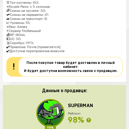
👚Топ костюмы: 103;
⭐️Royale Pass: с 5 сезонна;
🌈Скины на оружие: 30;
🛩Скины на парашюты: 47;
🚙Скины на транспорт: 8;
📈Уровень: 55;
⭐️Ранг Алмаз
⚡Сервер Глобальный
💰BP: 18044;
💵UC: 50;
🥈Серебро: 1973;
✔️Привязка: Почта (прилагается);
✔️Доступна перепривязка аккаунта
После покупки товар будет доставлен в личный
!
кабинет.
И будет доступна возможность связи с продавцом.
Данные о продавце:
SUPERMAN
Рейтинг:
98%
?
98%