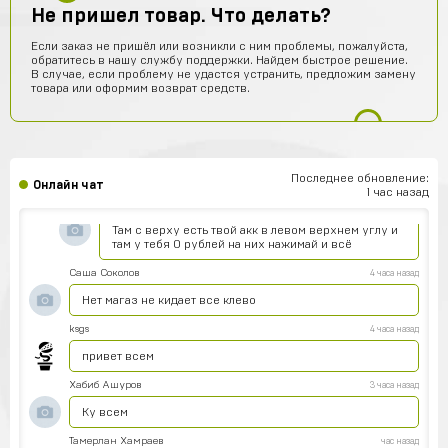
телефон, вечная загрузка
Не пришел товар. Что делать?
Артём Пащенко
8 часов назад
Если заказ не пришёл или возникли с ним проблемы, пожалуйста,
обратитесь в нашу службу поддержки. Найдем быстрое решение.
Топ
В случае, если проблему не удастся устранить, предложим замену
товара или оформим возврат средств.
Vladimir Shumskiy
7 часов назад
Классный сайт и товары!
Даниил Смирнов
7 часов назад
Как пополнить боланс
Последнее обновление:
Онлайн чат
1 час назад
Rimma Margaryan
6 часов назад
Там с верху есть твой акк в левом верхнем углу и
там у тебя 0 рублей на них нажимай и всё
Саша Соколов
4 часа назад
Нет магаз не кидает все клево
ksgs
4 часа назад
привет всем
Хабиб Ашуров
3 часа назад
Ку всем
Тамерлан Хамраев
час назад