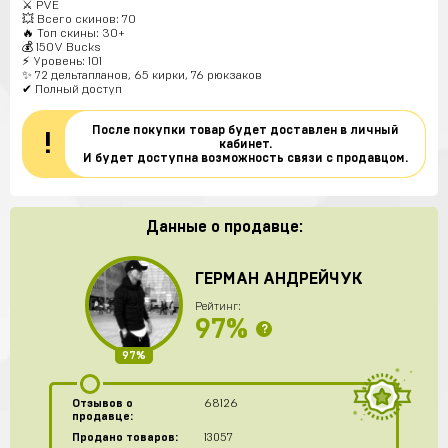
⚔️ PVE
💥 Всего скинов: 70
🔥 Топ скины: 30+
💰 150V Bucks
⚡ Уровень: 101
✨ 72 дельтапланов, 65 кирки, 76 рюкзаков
✔ Полный доступ
После покупки товар будет доставлен в личный
!
кабинет.
И будет доступна возможность связи с продавцом.
Данные о продавце:
ГЕРМАН АНДРЕЙЧУК
Рейтинг:
97%
?
97%
Отзывов о
68126
продавце:
Продано товаров:
13057