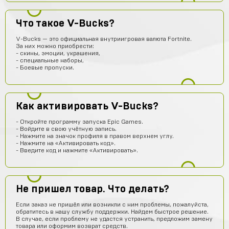
Норм
Юрий Маслов
13 часов назад
Что такое V-Bucks?
Михаил Федоров заходи в игру под этим логином и
V-Bucks — это официальная внутриигровая валюта Fortnite.
паролем и все
За них можно приобрести:
- скины, эмоции, украшения,
akimgotovsev2019
12 часов назад
- специальные наборы,
- Боевые пропуски.
здарова
Джон
11 часов назад
Аккаунт пришёл
Как активировать V-Bucks?
Тебе какая разница осёл
11 часов назад
- Откройте программу запуска Epic Games.
ребят сайт не обман
- Войдите в свою учётную запись.
- Нажмите на значок профиля в правом верхнем углу.
Гавриил Воронцов
10 часов назад
- Нажмите на «Активировать код».
- Введите код и нажмите «Активировать».
Сейчас проверю
Кирилл Милов
10 часов назад
Норм???
Не пришел товар. Что делать?
Ера Ера
9 часов назад
Если заказ не пришёл или возникли с ним проблемы, пожалуйста,
обратитесь в нашу службу поддержки. Найдем быстрое решение.
Это правда
В случае, если проблему не удастся устранить, предложим замену
товара или оформим возврат средств.
Sobolev-Dimas
7 часов назад