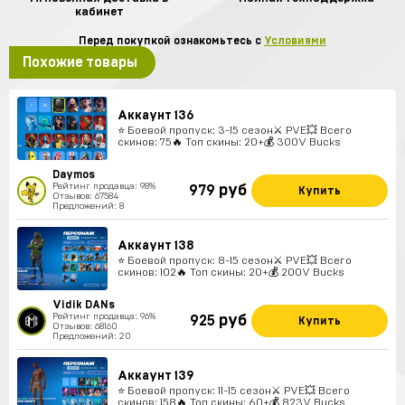
кабинет
Перед покупкой ознакомьтесь с
Условиями
Похожие товары
Аккаунт 136
⭐️ Боевой пропуск: 3-15 сезон⚔️ PVE💥 Всего
скинов: 75🔥 Топ скины: 20+💰 300V Bucks
Daymos
Рейтинг продавца: 98%
руб
979
Купить
Отзывов: 67584
Предложений: 8
Аккаунт 138
⭐️ Боевой пропуск: 8-15 сезон⚔️ PVE💥 Всего
скинов: 102🔥 Топ скины: 20+💰 200V Bucks
Vidik DANs
Рейтинг продавца: 96%
руб
925
Купить
Отзывов: 68160
Предложений: 20
Аккаунт 139
⭐️ Боевой пропуск: 11-15 сезон⚔️ PVE💥 Всего
скинов: 158🔥 Топ скины: 60+💰 823V Bucks