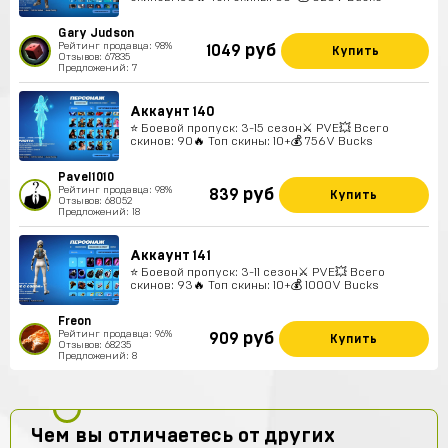
Gary Judson
Рейтинг продавца: 98%
руб
1049
Купить
Отзывов: 67835
Предложений: 7
Аккаунт 140
⭐️ Боевой пропуск: 3-15 сезон⚔️ PVE💥 Всего
скинов: 90🔥 Топ скины: 10+💰 756V Bucks
Pavel1010
Рейтинг продавца: 98%
руб
839
Купить
Отзывов: 68052
Предложений: 18
Аккаунт 141
⭐️ Боевой пропуск: 3-11 сезон⚔️ PVE💥 Всего
скинов: 93🔥 Топ скины: 10+💰 1000V Bucks
Freon
Рейтинг продавца: 96%
руб
909
Купить
Отзывов: 68235
Предложений: 8
Чем вы отличаетесь от других