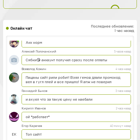
Вроде магаз крутой
Тамерлан Хамраев
6 часов назад
Это рили рили
Последнее обновление:
Онлайн чат
1 час назад
Даниил Анисимов
6 часов назад
Акк норм
Алексей Полочанский
5 часов назад
Сябки😘 аккаунт получил сразу после оплаты
Всеволод Кожин
4 часа назад
Пацаны сайт рили робит! Взял гемов длали промокод
вел в гугл плей и все пришло! Я апж не поверил
Геннадий Быков
3 часа назад
и ахуел что за такую цену не наебали
Кирилл Иванов
2 часа назад
ой *работает*
Егор Карачев
40 минут назад
ЕК
Топ сайт!